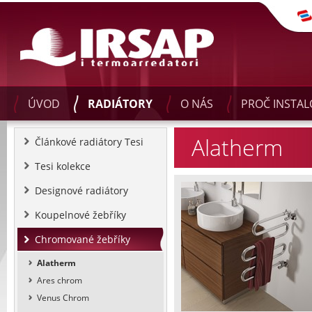
ÚVOD
RADIÁTORY
O NÁS
PROČ INSTAL
Alatherm
Článkové radiátory Tesi
Tesi kolekce
Designové radiátory
Koupelnové žebříky
Chromované žebříky
Alatherm
Ares chrom
Venus Chrom