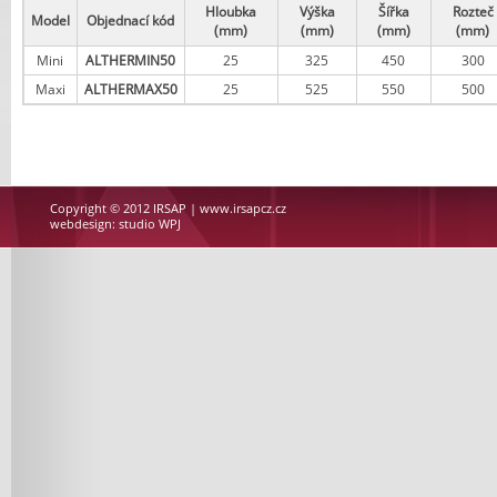
Hloubka
Výška
Šířka
Rozteč
Model
Objednací kód
(mm)
(mm)
(mm)
(mm)
Mini
ALTHERMIN50
25
325
450
300
Maxi
ALTHERMAX50
25
525
550
500
Copyright © 2012
IRSAP
| www.irsapcz.cz
webdesign:
studio WPJ